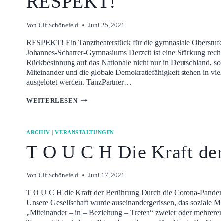
RESPEKT!
Von
Ulf Schönefeld
Juni 25, 2021
RESPEKT! Ein Tanztheaterstück für die gymnasiale Oberstuf
Johannes-Scharrer-Gymnasiums Derzeit ist eine Stärkung rech
Rückbesinnung auf das Nationale nicht nur in Deutschland, s
Miteinander und die globale Demokratiefähigkeit stehen in vi
ausgelotet werden. TanzPartner…
RESPEKT!
WEITERLESEN
ARCHIV
|
VERANSTALTUNGEN
T O U C H Die Kraft de
Von
Ulf Schönefeld
Juni 17, 2021
T O U C H die Kraft der Berührung Durch die Corona-Pandemi
Unsere Gesellschaft wurde auseinandergerissen, das soziale Mi
„Miteinander – in – Beziehung – Treten“ zweier oder mehrere