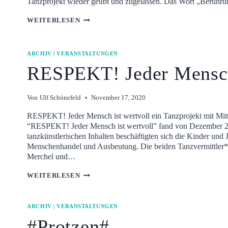
Tanzprojekt wieder geübt und zugelassen. Das Wort „Berühr
T
WEITERLESEN
O
U
C
ARCHIV
|
VERANSTALTUNGEN
H
RESPEKT! Jeder Mensch 
DIE
KRAFT
DER
Von
Ulf Schönefeld
November 17, 2020
BERÜHRUNG
RESPEKT! Jeder Mensch ist wertvoll ein Tanzprojekt mit Mit
“RESPEKT! Jeder Mensch ist wertvoll” fand von Dezember 201
tanzkünstlerischen Inhalten beschäftigten sich die Kinder un
Menschenhandel und Ausbeutung. Die beiden Tanzvermittler*
Merchel und…
RESPEKT!
WEITERLESEN
JEDER
MENSCH
IST
ARCHIV
|
VERANSTALTUNGEN
WERTVOLL
#Protzen#