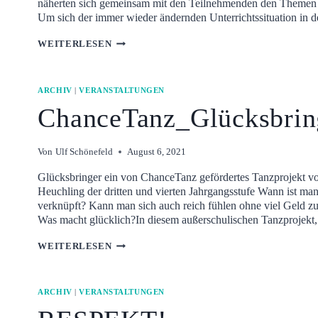
näherten sich gemeinsam mit den Teilnehmenden den Themen „F
Um sich der immer wieder ändernden Unterrichtssituation in
FREE(ZE)
WEITERLESEN
–
EIN
BEWEGUNGSPROJEKT
ARCHIV
|
VERANSTALTUNGEN
MIT
ChanceTanz_Glücksbrin
ABSTAND
Von
Ulf Schönefeld
August 6, 2021
Glücksbringer ein von ChanceTanz gefördertes Tanzprojekt vo
Heuchling der dritten und vierten Jahrgangsstufe Wann ist man
verknüpft? Kann man sich auch reich fühlen ohne viel Geld z
Was macht glücklich?In diesem außerschulischen Tanzprojekt
CHANCETANZ_GLÜCKSBRINGER
WEITERLESEN
ARCHIV
|
VERANSTALTUNGEN