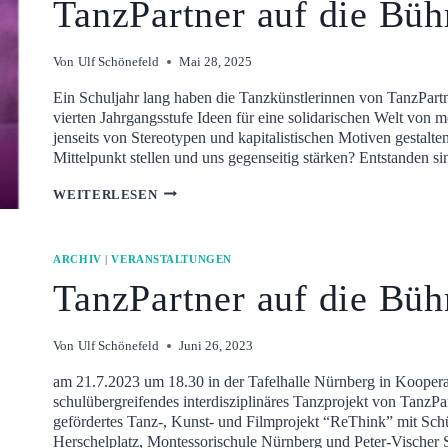
TanzPartner auf die Büh
Von
Ulf Schönefeld
Mai 28, 2025
Ein Schuljahr lang haben die Tanzkünstlerinnen von TanzPart
vierten Jahrgangsstufe Ideen für eine solidarischen Welt von
jenseits von Stereotypen und kapitalistischen Motiven gestal
Mittelpunkt stellen und uns gegenseitig stärken? Entstanden s
TANZPARTNER
WEITERLESEN
AUF
DIE
BÜHNE!
ARCHIV
|
VERANSTALTUNGEN
2025
TanzPartner auf die Büh
Von
Ulf Schönefeld
Juni 26, 2023
am 21.7.2023 um 18.30 in der Tafelhalle Nürnberg in Kooperat
schulübergreifendes interdisziplinäres Tanzprojekt von TanzP
gefördertes Tanz-, Kunst- und Filmprojekt “ReThink” mit Sc
Herschelplatz, Montessorischule Nürnberg und Peter-Vischer 