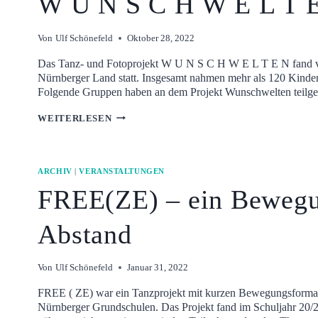
W U N S C H W E L T 
Von
Ulf Schönefeld
Oktober 28, 2022
Das Tanz- und Fotoprojekt W U N S C H W E L T E N fand v
Nürnberger Land statt. Insgesamt nahmen mehr als 120 Kinder 
Folgende Gruppen haben an dem Projekt Wunschwelten teilg
W
WEITERLESEN
U
N
S
ARCHIV
|
VERANSTALTUNGEN
C
H
FREE(ZE) – ein Bewegu
W
E
Abstand
L
T
E
Von
Ulf Schönefeld
Januar 31, 2022
N
FREE ( ZE) war ein Tanzprojekt mit kurzen Bewegungsformate
Nürnberger Grundschulen. Das Projekt fand im Schuljahr 20/2