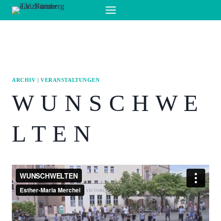
Zum
Inhalt
springen
ARCHIV
|
VERANSTALTUNGEN
W U N S C H W E
L T E N