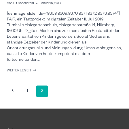
Von
Ulf Schönefeld
Januar 15, 2018
[us_image_slider ids=“8368,8369,8370,8371,8372,8373,8374″]
FAIR, ein Tanzprojekt im digitalen Zeitalter 11. Juli 2019,
Turnhalle Holzgartenschule, Holzgartenstraße 14, Nürnberg,
18:00 Uhr Digitale Medien sind zu einem festen Bestandteil der
Lebensrealität von Kindern geworden. Social Medias sind
ständige Begleiter der Kinder und dienen als
Orientierungsquelle und Meinungsbildung. Umso wichtiger also,
dass die Kinder von heute kompetent mit dem
fortschreitenden…
CHANCE
WEITERLESEN
TANZ
–
FAIR
Seitennavigation
Vorherige
1
2
Seite