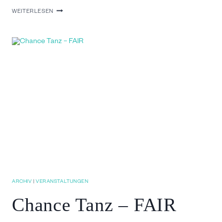
CHANCE
WEITERLESEN
TANZ
–
„ECHT
JETZT??“
ARCHIV
|
VERANSTALTUNGEN
Chance Tanz – FAIR