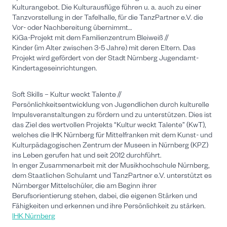
Kulturangebot. Die Kulturausflüge führen u. a. auch zu einer
Tanzvorstellung in der Tafelhalle, für die TanzPartner e.V. die
Vor- oder Nachbereitung übernimmt…
KiGa-Projekt mit dem Familienzentrum Bleiweiß //
Kinder (im Alter zwischen 3-5 Jahre) mit deren Eltern. Das
Projekt wird gefördert von der Stadt Nürnberg Jugendamt-
Kindertageseinrichtungen.
Soft Skills – Kultur weckt Talente //
Persönlichkeitsentwicklung von Jugendlichen durch kulturelle
Impulsveranstaltungen zu fördern und zu unterstützen. Dies ist
das Ziel des wertvollen Projekts “Kultur weckt Talente” (KwT),
welches die IHK Nürnberg für Mittelfranken mit dem Kunst- und
Kulturpädagogischen Zentrum der Museen in Nürnberg (KPZ)
ins Leben gerufen hat und seit 2012 durchführt.
In enger Zusammenarbeit mit der Musikhochschule Nürnberg,
dem Staatlichen Schulamt und TanzPartner e.V. unterstützt es
Nürnberger Mittelschüler, die am Beginn ihrer
Berufsorientierung stehen, dabei, die eigenen Stärken und
Fähigkeiten und erkennen und ihre Persönlichkeit zu stärken.
IHK Nürnberg